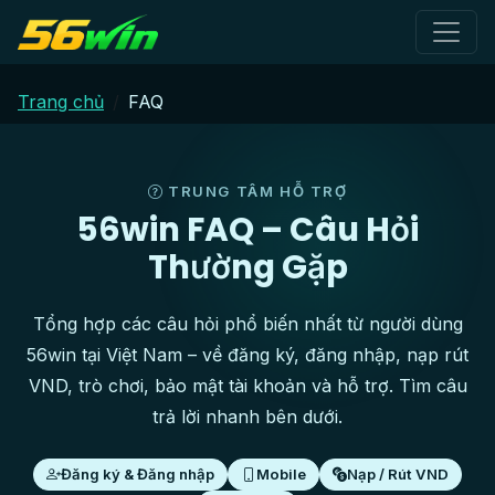
Trang chủ
FAQ
TRUNG TÂM HỖ TRỢ
56win
FAQ – Câu Hỏi
Thường Gặp
Tổng hợp các câu hỏi phổ biến nhất từ người dùng
56win tại Việt Nam – về đăng ký, đăng nhập, nạp rút
VND, trò chơi, bảo mật tài khoản và hỗ trợ. Tìm câu
trả lời nhanh bên dưới.
Đăng ký & Đăng nhập
Mobile
Nạp / Rút VND