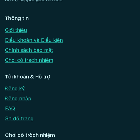
Thông tin
Giới thiệu
Điều khoản và Điều kiện
Chính sách bảo mật
Chơi có trách nhiệm
Tài khoản & Hỗ trợ
Đăng ký
Đăng nhập
FAQ
Sơ đồ trang
Chơi có trách nhiệm