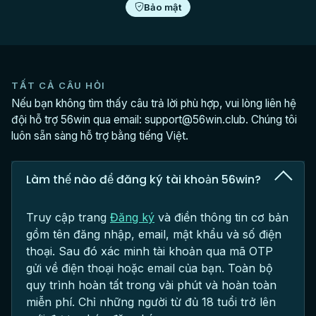
Bảo mật
TẤT CẢ CÂU HỎI
Nếu bạn không tìm thấy câu trả lời phù hợp, vui lòng liên hệ
đội hỗ trợ 56win qua email:
support@56win.club
. Chúng tôi
luôn sẵn sàng hỗ trợ bằng tiếng Việt.
Làm thế nào để đăng ký tài khoản 56win?
Truy cập trang
Đăng ký
và điền thông tin cơ bản
gồm tên đăng nhập, email, mật khẩu và số điện
thoại. Sau đó xác minh tài khoản qua mã OTP
gửi về điện thoại hoặc email của bạn. Toàn bộ
quy trình hoàn tất trong vài phút và hoàn toàn
miễn phí. Chỉ những người từ đủ 18 tuổi trở lên